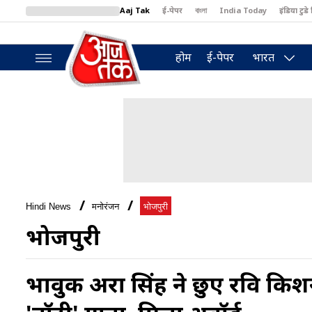
Aaj Tak
ई-पेपर
বাংলা
India Today
इंडिया टुडे 
MumbaiTak
BT Bazaar
Cosmopolitan
Harper's Bazaar
North
होम
ई-पेपर
भारत
Hindi News
मनोरंजन
भोजपुरी
भोजपुरी
भावुक अक्षरा सिंह ने छुए रवि किश