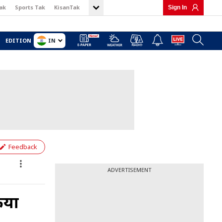
ak
Sports Tak
KisanTak
Sign In
IN
EDITION
Feedback
ADVERTISEMENT
िया