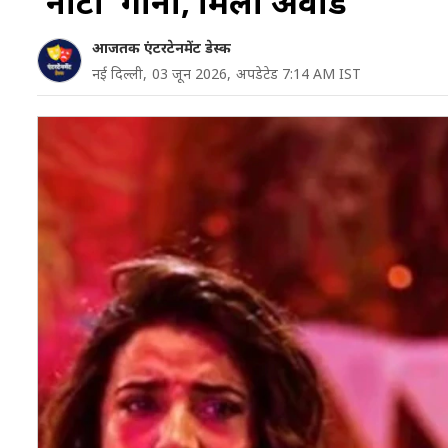
'नॉटी' गाना, मिला अवॉर्ड
आजतक एंटरटेनमेंट डेस्क
नई दिल्ली,
03 जून 2026,
अपडेटेड 7:14 AM IST