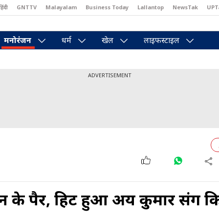
हिंदी
GNTTV
Malayalam
Business Today
Lallantop
NewsTak
UPT
east
Brides Today
Reader’s Digest
Astro Tak
Pakwan Gali
मनोरंजन
धर्म
खेल
लाइफस्टाइल
ADVERTISEMENT
न के पैर, हिट हुआ अक्षय कुमार संग क