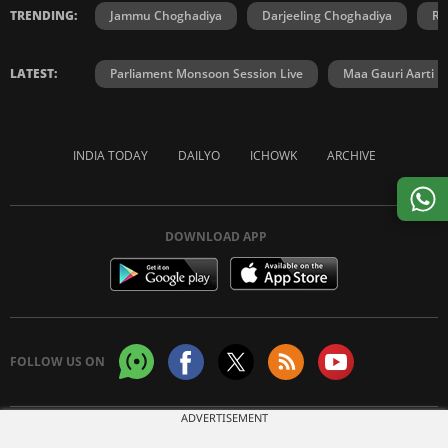
TRENDING:
Jammu Choghadiya
Darjeeling Choghadiya
Ra
LATEST:
Parliament Monsoon Session Live
Maa Gauri Aarti
INDIA TODAY
DAILYO
ICHOWK
ARCHIVE
DOWNLOAD APP
FOLLOW US ON
ADVERTISEMENT
Copyright © 2026 Living Media India Limited. For reprint rights:
Syndications