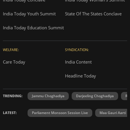
India Today Youth Summit
State Of The States Conclave
India Today Education Summit
WELFARE:
SYNDICATION:
Care Today
India Content
Headline Today
TRENDING:
Jammu Choghadiya
Darjeeling Choghadiya
Ra
LATEST:
Parliament Monsoon Session Live
Maa Gauri Aarti