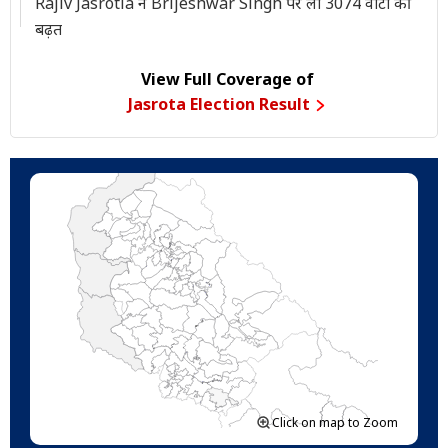
Rajiv Jasrotia ने Brijeshwar Singh पर ली 3074 वोटों की
बढ़त
View Full Coverage of
Jasrota Election Result
Click on map to Zoom