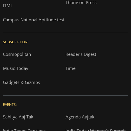
Thomson Press
ITMI
Campus National Aptitude test
SUBSCRIPTION:
Cosmopolitan
Reader's Digest
Music Today
Time
Gadgets & Gizmos
EVENTS:
Sahitya Aaj Tak
Agenda Aajtak
India Today Conclave
India Today Woman's Summit