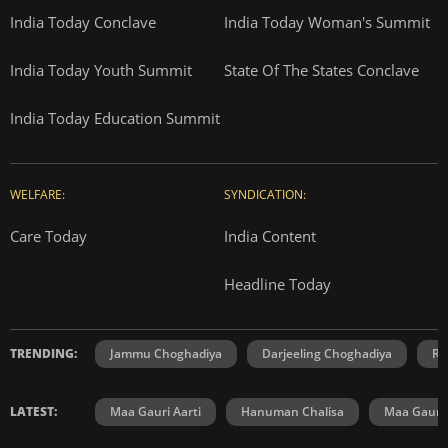
India Today Conclave
India Today Woman's Summit
India Today Youth Summit
State Of The States Conclave
India Today Education Summit
WELFARE:
SYNDICATION:
Care Today
India Content
Headline Today
TRENDING:
Jammu Choghadiya
Darjeeling Choghadiya
Ra
LATEST:
Maa Gauri Aarti
Hanuman Chalisa
Maa Gauri 