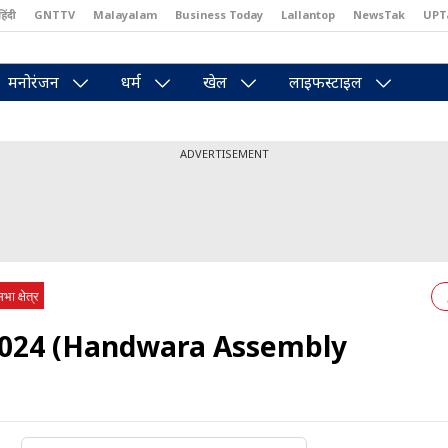
हिंदी
GNTTV
Malayalam
Business Today
Lallantop
NewsTak
UPT
east
Brides Today
Reader’s Digest
Astro Tak
Pakwan Gali
मनोरंजन
धर्म
खेल
लाइफस्टाइल
ADVERTISEMENT
भा क्षेत्र
म 2024 (Handwara Assembly