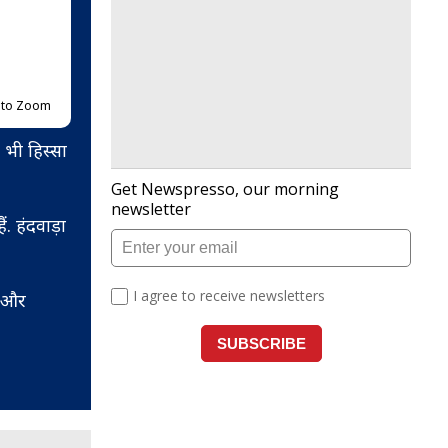
p to Zoom
ा भी हिस्सा
 हंदवाड़ा
ू और