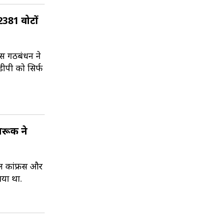
2381 वोटों
रेस गठबंधन ने
डीपी को सिर्फ
ारूक ने
 कांफ्रेंस और
आया था.