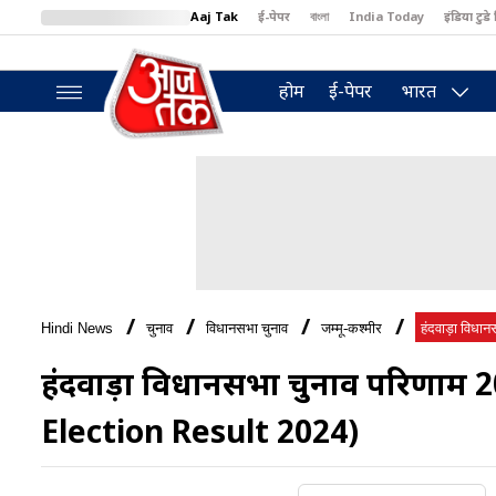
Aaj Tak
ई-पेपर
বাংলা
India Today
इंडिया टुडे 
MumbaiTak
BT Bazaar
Cosmopolitan
Harper's Bazaar
North
होम
ई-पेपर
भारत
Hindi News
चुनाव
विधानसभा चुनाव
जम्मू-कश्मीर
हंदवाड़ा विधानस
हंदवाड़ा विधानसभा चुनाव परिणा
Election Result 2024)