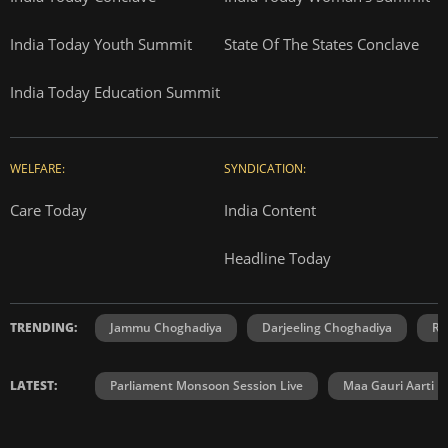
India Today Youth Summit
State Of The States Conclave
India Today Education Summit
WELFARE:
SYNDICATION:
Care Today
India Content
Headline Today
TRENDING:
Jammu Choghadiya
Darjeeling Choghadiya
Ra
LATEST:
Parliament Monsoon Session Live
Maa Gauri Aarti