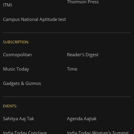
Thomson Press
ITMI
Campus National Aptitude test
SUBSCRIPTION:
Cosmopolitan
Reader's Digest
Music Today
Time
Gadgets & Gizmos
EVENTS:
Sahitya Aaj Tak
Agenda Aajtak
India Today Conclave
India Today Woman's Summit