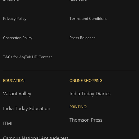
Privacy Policy
Terms and Conditions
Correction Policy
Press Releases
T&Cs for AajTak HD Contest
EDUCATION:
ONLINE SHOPPING:
Vasant Valley
India Today Diaries
PRINTING:
India Today Education
Thomson Press
ITMI
Campus National Aptitude test