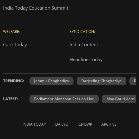
India Today Education Summit
WELFARE:
SYNDICATION:
Care Today
India Content
Headline Today
TRENDING:
Jammu Choghadiya
Darjeeling Choghadiya
Ra
LATEST:
Parliament Monsoon Session Live
Maa Gauri Aarti
INDIA TODAY
DAILYO
ICHOWK
ARCHIVE