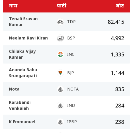
नाम
पार्टी
वोट
Tenali Sravan
82,415
TDP
Kumar
4,992
Neelam Ravi Kiran
BSP
Chilaka Vijay
1,335
INC
Kumar
Ananda Babu
1,144
BJP
Srungarapati
835
Nota
NOTA
Korabandi
284
IND
Venkaiah
238
K Emmanuel
IPBP