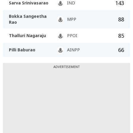
143
Sarva Srinivasarao
IND
Bokka Sangeetha
88
MPP
Rao
85
Thalluri Nagaraju
PPOI
66
Pilli Baburao
AINPP
ADVERTISEMENT