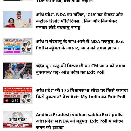
TDP की आंधी, देखें ताजा रुझान
आंध्र प्रदेश: NDA का गणित, 'CIA' का फैक्टर और
कंट्रोल-डिलीट पॉलिटिक्स... किंग और किंगमेकर
बनकर लौटे चंद्रबाबू नायडू
आंध्र में चंद्रबाबू के साथ आने से NDA मजबूत, Exit
Poll में बहुमत के आसार, जगन को तगड़ा झटका
चंद्रबाबू नायडू की गिरफ्तारी का CM जगन को तगड़ा
नुकसान? पढ़ें- आंध्र प्रदेश का Exit Poll
आंध्र प्रदेश की 175 विधानसभा सीटों पर क‍िसे फायदा
क‍िसे नुकसान? देखें Axis My India का Exit Poll
12:59
Andhra Pradesh vidhan sabha Exit polls:
आंध्र प्रदेश में NDA को बहुमत, Exit Poll में सीएम
जगन को झटका