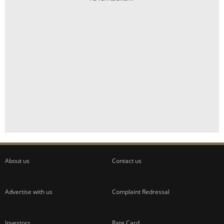
About us
Contact us
Advertise with us
Complaint Redressal
Investors
Rate Card