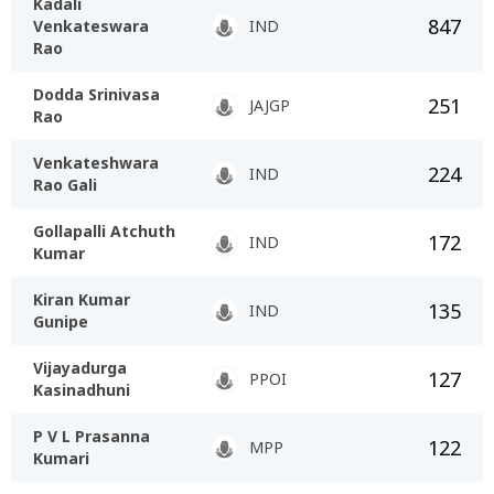
Kadali
847
Venkateswara
IND
Rao
Dodda Srinivasa
251
JAJGP
Rao
Venkateshwara
224
IND
Rao Gali
Gollapalli Atchuth
172
IND
Kumar
Kiran Kumar
135
IND
Gunipe
Vijayadurga
127
PPOI
Kasinadhuni
P V L Prasanna
122
MPP
Kumari