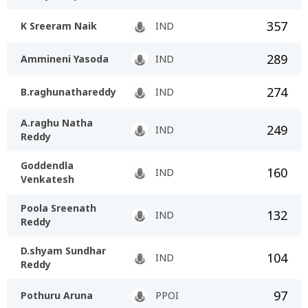
357
K Sreeram Naik
IND
289
Ammineni Yasoda
IND
274
B.raghunathareddy
IND
A.raghu Natha
249
IND
Reddy
Goddendla
160
IND
Venkatesh
Poola Sreenath
132
IND
Reddy
D.shyam Sundhar
104
IND
Reddy
97
Pothuru Aruna
PPOI