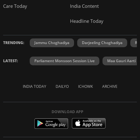
Care Today
India Content
Headline Today
TRENDING:
Jammu Choghadiya
Darjeeling Choghadiya
Ra
LATEST:
Parliament Monsoon Session Live
Maa Gauri Aarti
INDIA TODAY
DAILYO
ICHOWK
ARCHIVE
DOWNLOAD APP