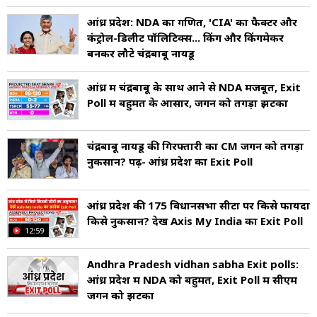
आंध्र प्रदेश: NDA का गणित, 'CIA' का फैक्टर और
कंट्रोल-डिलीट पॉलिटिक्स... किंग और किंगमेकर
बनकर लौटे चंद्रबाबू नायडू
आंध्र में चंद्रबाबू के साथ आने से NDA मजबूत, Exit
Poll में बहुमत के आसार, जगन को तगड़ा झटका
चंद्रबाबू नायडू की गिरफ्तारी का CM जगन को तगड़ा
नुकसान? पढ़ें- आंध्र प्रदेश का Exit Poll
आंध्र प्रदेश की 175 विधानसभा सीटों पर क‍िसे फायदा
क‍िसे नुकसान? देखें Axis My India का Exit Poll
12:59
Andhra Pradesh vidhan sabha Exit polls:
आंध्र प्रदेश में NDA को बहुमत, Exit Poll में सीएम
जगन को झटका