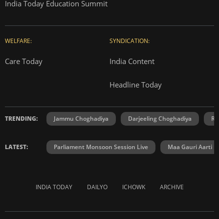
India Today Education Summit
WELFARE:
SYNDICATION:
Care Today
India Content
Headline Today
TRENDING:
Jammu Choghadiya
Darjeeling Choghadiya
Ra
LATEST:
Parliament Monsoon Session Live
Maa Gauri Aarti
INDIA TODAY
DAILYO
ICHOWK
ARCHIVE