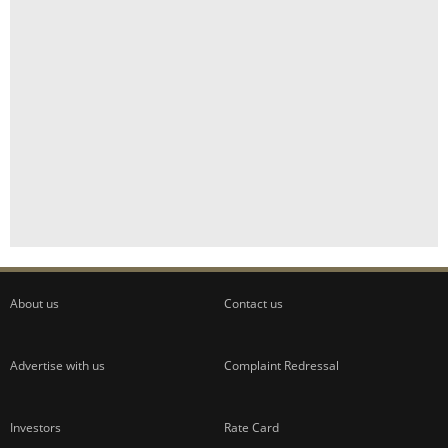
About us
Contact us
Advertise with us
Complaint Redressal
Investors
Rate Card