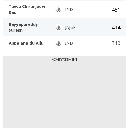
Tavva Chiranjeevi
451
IND
Rao
Bayyapureddy
414
JAJGP
Suresh
310
Appalanaidu Allu
IND
ADVERTISEMENT