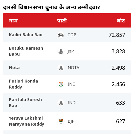
दारसी विधानसभा चुनाव के अन्य उम्मीदवार
नाम
पार्टी
वोट
72,857
Kadiri Babu Rao
TDP
Botuku Ramesh
3,828
JnP
Babu
2,498
Nota
NOTA
Putluri Konda
2,456
INC
Reddy
Paritala Suresh
633
IND
Rao
Yeruva Lakshmi
627
BJP
Narayana Reddy