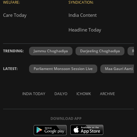
WELFARE:
SYNDICATION:
Care Today
India Content
Headline Today
TRENDING:
Jammu Choghadiya
Darjeeling Choghadiya
Ra
LATEST:
Parliament Monsoon Session Live
Maa Gauri Aarti
INDIA TODAY
DAILYO
ICHOWK
ARCHIVE
DOWNLOAD APP