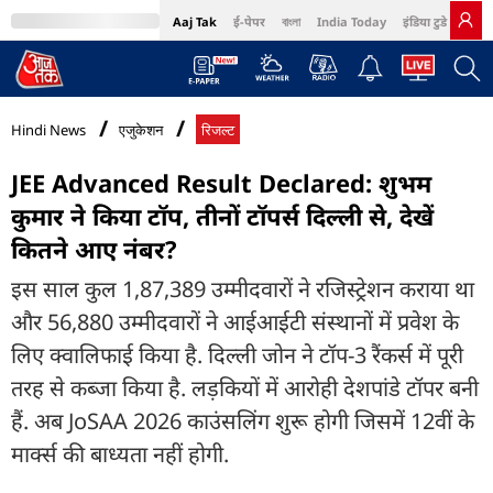
Aaj Tak
ई-पेपर
বাংলা
India Today
इंडिया टुडे हिंदी
MumbaiTak
BT Bazaar
Cosmopolitan
Harper's Bazaar
Northeast
Bri
Hindi News
एजुकेशन
रिजल्ट
JEE Advanced Result Declared: शुभम
कुमार ने किया टॉप, तीनों टॉपर्स दिल्ली से, देखें
कितने आए नंबर?
इस साल कुल 1,87,389 उम्मीदवारों ने रजिस्ट्रेशन कराया था
और 56,880 उम्मीदवारों ने आईआईटी संस्थानों में प्रवेश के
लिए क्वालिफाई किया है. दिल्ली जोन ने टॉप-3 रैंकर्स में पूरी
तरह से कब्जा किया है. लड़कियों में आरोही देशपांडे टॉपर बनी
हैं. अब JoSAA 2026 काउंसलिंग शुरू होगी जिसमें 12वीं के
मार्क्स की बाध्यता नहीं होगी.