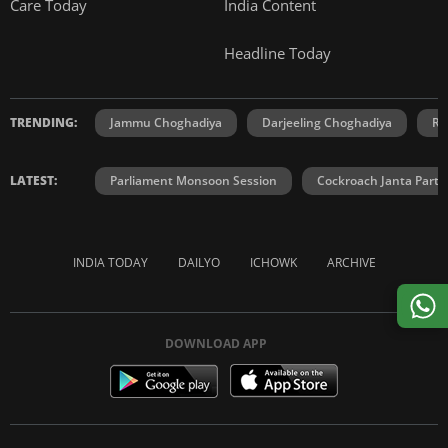
Care Today
India Content
Headline Today
TRENDING:
Jammu Choghadiya
Darjeeling Choghadiya
Ra
LATEST:
Parliament Monsoon Session
Cockroach Janta Party
INDIA TODAY
DAILYO
ICHOWK
ARCHIVE
DOWNLOAD APP