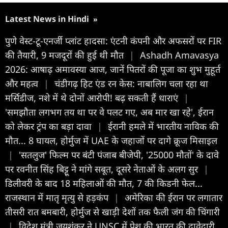
Latest News in Hindi
»
पुणे वेस्ट-टू-एनर्जी प्लांट हादसा: एंटनी कंपनी और अफसरों पर FIR
की तैयारी, 9 मजदूरों की हुई थी मौत
|
Ashadh Amavasya
2026: आषाढ़ अमावस्या आज, जानें पितरों की पूजा का शुभ मुहूर्त
और महत्व
|
चंडीगढ़ हिट एंड रन केस: नाबालिग चला रहा था
मर्सिडीज, नशे में थे दोनों आरोपी! बढ़ सकती हैं धाराएं
|
'समझौता लगभग तय था पर वे पलट गए, अब मार खा रहे', ईरान
को लेकर ट्रंप का बड़ा दावा
|
ईरानी हमले में भारतीय नाविक की
मौत... 8 घायल, होर्मुज में UAE के जहाजों पर दागे क्रूज मिसाइल
|
'सतलुज' फिल्म पर बंटी पंजाब बीजेपी, '25000 मौतों' के दावे
पर रवनीत सिंह बिट्टू ने मांगे सबूत, दूसरे नेताओं के अलग सुर
|
डिलीवरी के बाद 18 महिलाओं की मौत, 7 की किडनी फेल...
राजस्थान में मातृ मृत्यु से हड़कंप
|
अमेरिका की ईरान पर लगातार
तीसरी रात बमबारी, होर्मुज से खाड़ी देशों तक फैली जंग की चिंगारी
|
विदेश मंत्री जयशंकर ने UNSC में पेश की भारत की दावेदारी,