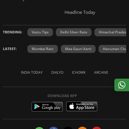
Headline Today
TRENDING:
Vastu Tips
Delhi Silver Rate
Himachal Prades
LATEST:
Mumbai Rain
Maa Gauri Aarti
Hanuman Chali
INDIA TODAY
DAILYO
ICHOWK
ARCHIVE
DOWNLOAD APP