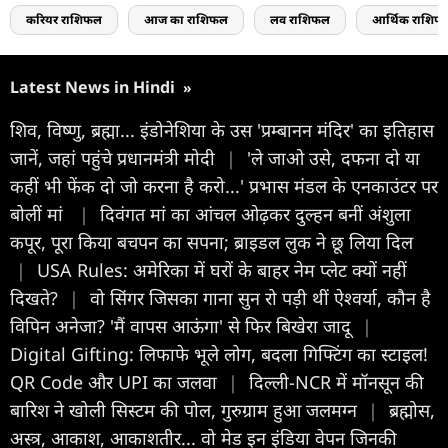
करियर राशिफल
आज का राशिफल
लव राशिफल
आर्थिक राशिफ
Latest News in Hindi
»
शिव, विष्णु, ब्रह्मा... इंडोनेशिया के उस 'प्रम्बानन मंदिर' का इतिहास
जानें, जहां पहुंचे प्रधानमंत्री मोदी
|
'ले जाओ उसे, दफना दो या
कहीं भी फेंक दो जो करना है करो...' प्रभास मंडल के एनकाउंटर पर
बोलीं मां
|
दिवंगत मां का आंचल ओढ़कर दुल्हन बनीं अंशुला
कपूर, पूरा किया बचपन का सपना; ब्राइडल लुक ने छू लिया दिल
|
USA Rules: अमेरिका में घरों के बाहर नेम प्लेट क्यों नहीं
दिखते?
|
वो स‍िंगर ज‍िसका गाना सुन रो पड़ी थीं ऐश्वर्या, कौन है
विपिन अनेजा? 'मैं वापस आऊंगा' से फ‍िर ब‍िखेरा जादू
|
Digital Gifting: लिफाफे भूले लोग, बदला गिफ्टिंग का स्टाइल!
QR Code और UPI का जलवा
|
दिल्ली-NCR में मॉनसून की
बारिश ने खोली सिस्टम की पोल, गुरुग्राम हुआ जलमग्न
|
ब्रह्मोस,
अस्त्र, आकाश, आकाशतीर... वो मेड इन इंडिया वेपन जिनकी