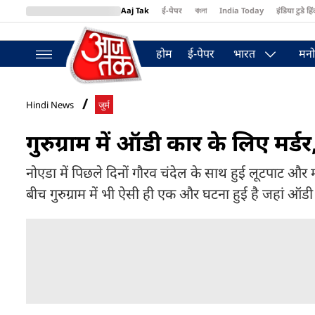
Aaj Tak
ई-पेपर
বাংলা
India Today
इंडिया टुडे हिं
MumbaiTak
BT Bazaar
Cosmopolitan
Harper's Bazaar
Northea
होम
ई-पेपर
भारत
मनो
Hindi News
जुर्म
गुरुग्राम में ऑडी कार के लिए मर्डर
नोएडा में पिछले दिनों गौरव चंदेल के साथ हुई लूटपाट और
बीच गुरुग्राम में भी ऐसी ही एक और घटना हुई है जहां ऑड