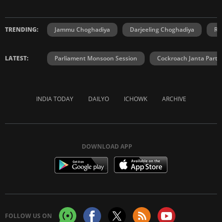
TRENDING:
Jammu Choghadiya
Darjeeling Choghadiya
Ra
LATEST:
Parliament Monsoon Session
Cockroach Janta Party
INDIA TODAY
DAILYO
ICHOWK
ARCHIVE
DOWNLOAD APP
FOLLOW US ON