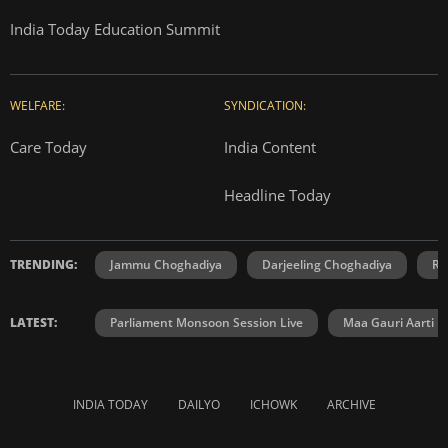
India Today Education Summit
WELFARE:
SYNDICATION:
Care Today
India Content
Headline Today
TRENDING:
Jammu Choghadiya
Darjeeling Choghadiya
Ra
LATEST:
Parliament Monsoon Session Live
Maa Gauri Aarti
INDIA TODAY
DAILYO
ICHOWK
ARCHIVE