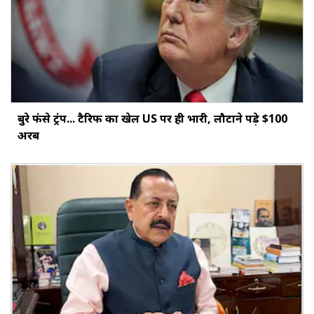
बुरे फंसे ट्रंप... टैरिफ का खेल US पर ही भारी, लौटाने पड़े $100
अरब