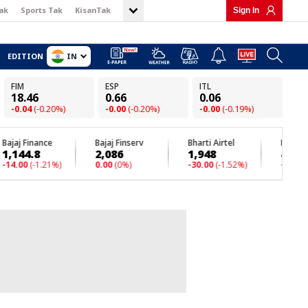
ak
Sports Tak
KisanTak
Sign In
IN
EDITION