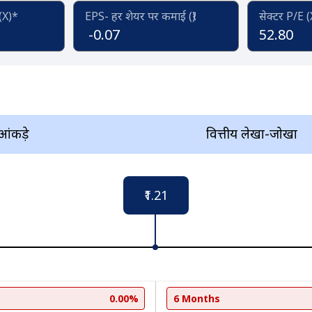
 (X)*
EPS- हर शेयर पर कमाई (₹)
सेक्टर P/E 
-0.07
52.80
 आंकड़े
वित्तीय लेखा-जोखा
₹1.21
0.00%
6 Months