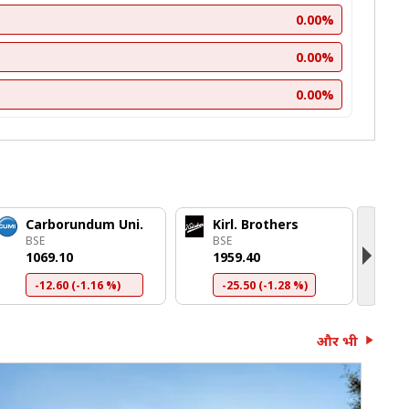
0.00%
0.00%
0.00%
Carborundum Uni.
Kirl. Brothers
J
BSE
BSE
B
₹1069.10
₹1959.40
₹
-12.60 (-1.16 %)
-25.50 (-1.28 %)
और भी