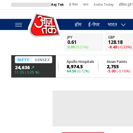
Aaj Tak
ई-पेपर
বাংলা
India Today
इंडिया टुडे 
MumbaiTak
BT Bazaar
Cosmopolitan
Harper's Bazaar
North
होम
ई-पेपर
भारत