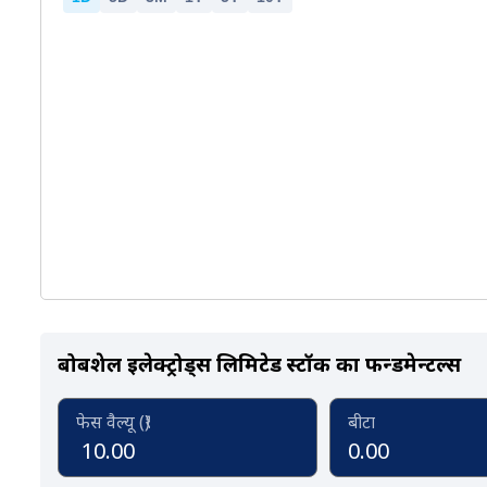
Chart
Combination chart with 2 data series.
The chart has 1 X axis displaying Time. Data
The chart has 2 Y axes displaying values, and
End of interactive chart.
बोबशेल इलेक्ट्रोड्स लिमिटेड स्टॉक का फन्डमेन्टल्स
फेस वैल्यू (₹)
बीटा
10.00
0.00