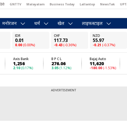
हिंदी
GNTTV
Malayalam
Business Today
Lallantop
NewsTak
UPT
east
Brides Today
Reader’s Digest
Astro Tak
Pakwan Gali
मनोरंजन
धर्म
खेल
लाइफस्टाइल
ADVERTISEMENT