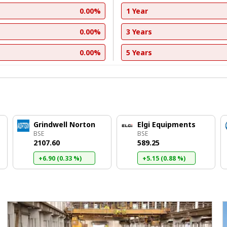
0.00%
1 Year
0.00%
3 Years
0.00%
5 Years
Grindwell Norton
Elgi Equipments
BSE
BSE
₹2107.60
₹589.25
+6.90 (0.33 %)
+5.15 (0.88 %)