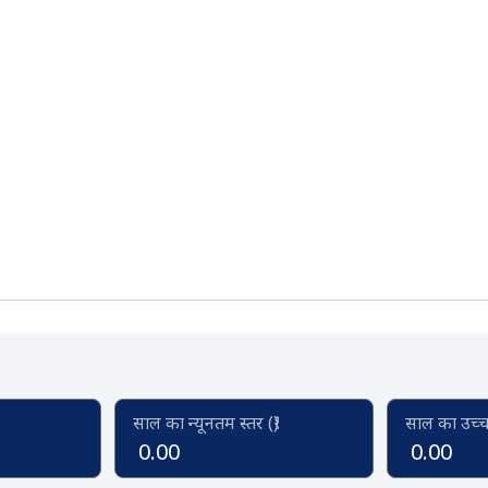
 ranges from 1970-01-01 00:00:00 to 1970-01-01 00:00
 values.
साल का न्यूनतम स्तर (₹)
साल का उच्च स
0.00
0.00