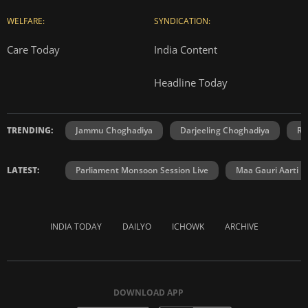
WELFARE:
SYNDICATION:
Care Today
India Content
Headline Today
TRENDING:
Jammu Choghadiya
Darjeeling Choghadiya
Ra
LATEST:
Parliament Monsoon Session Live
Maa Gauri Aarti
INDIA TODAY
DAILYO
ICHOWK
ARCHIVE
DOWNLOAD APP