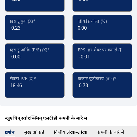
प्राइस टू बुक (X)*
डिविडेंड यील्ड (%)
0.23
0.00
प्राइस टू अर्निंग (P/E) (X)*
EPS- हर शेयर पर कमाई (₹)
0.00
-0.01
सेक्टर P/E (X)*
बाजार पूंजीकरण (₹ Cr.)*
18.46
0.73
ब्लुएचिप् स्तोcक्स्पिन् एलटीडी कंपनी के बारे में
प्रदर्शन
प्रमुख आंकड़े
वित्तीय लेखा-जोखा
कंपनी के बारे में