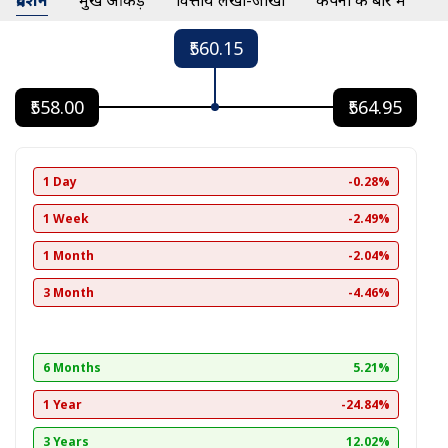
प्रदर्शन
प्रमुख आंकड़े
वित्तीय लेखा-जोखा
कंपनी के बारे में
₹560.15
₹558.00
₹564.95
1 Day
-0.28%
1 Week
-2.49%
1 Month
-2.04%
3 Month
-4.46%
6 Months
5.21%
1 Year
-24.84%
3 Years
12.02%