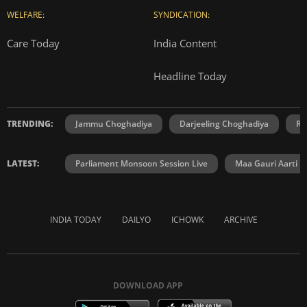
WELFARE:
SYNDICATION:
Care Today
India Content
Headline Today
TRENDING:
Jammu Choghadiya
Darjeeling Choghadiya
Ra
LATEST:
Parliament Monsoon Session Live
Maa Gauri Aarti
INDIA TODAY
DAILYO
ICHOWK
ARCHIVE
DOWNLOAD APP