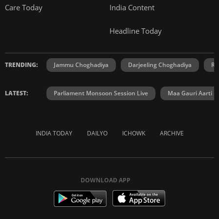
Care Today
India Content
Headline Today
TRENDING:
Jammu Choghadiya
Darjeeling Choghadiya
Ra
LATEST:
Parliament Monsoon Session Live
Maa Gauri Aarti
INDIA TODAY
DAILYO
ICHOWK
ARCHIVE
DOWNLOAD APP