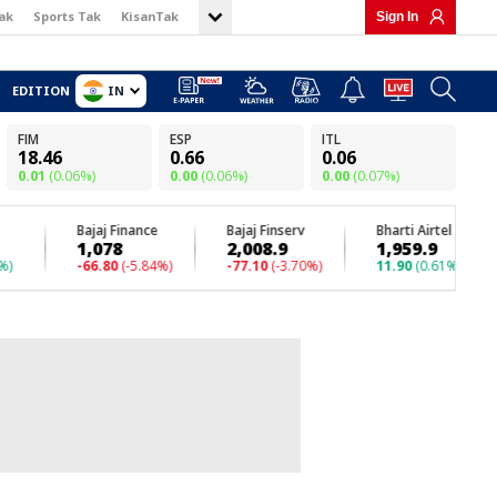
ak
Sports Tak
KisanTak
Sign In
IN
EDITION