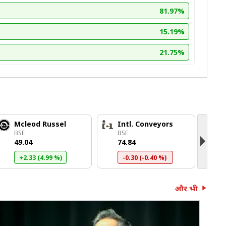
81.97%
15.19%
21.75%
Mcleod Russel
Intl. Conveyors
H
BSE
BSE
B
₹49.04
₹74.84
₹
+2.33 (4.99 %)
-0.30 (-0.40 %)
और भी