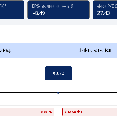
 (X)*
EPS- हर शेयर पर कमाई (₹)
सेक्टर P/E 
-8.49
27.43
 आंकड़े
वित्तीय लेखा-जोखा
₹10.70
0.00%
6 Months