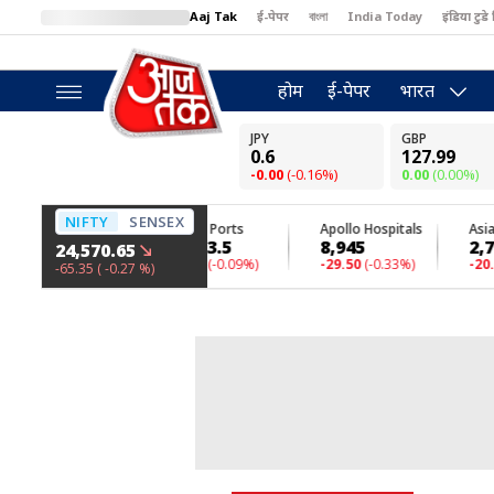
Aaj Tak
ई-पेपर
বাংলা
India Today
इंडिया टुडे 
MumbaiTak
BT Bazaar
Cosmopolitan
Harper's Bazaar
North
होम
ई-पेपर
भारत