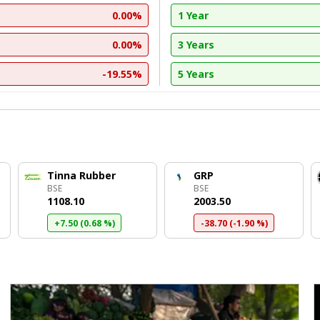
0.00%
1 Year
0.00%
3 Years
-19.55%
5 Years
Tinna Rubber
GRP
BSE
BSE
₹1108.10
₹2003.50
+7.50 (0.68 %)
-38.70 (-1.90 %)