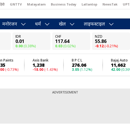
हिंदी
GNTTV
Malayalam
Business Today
Lallantop
NewsTak
UPT
east
Brides Today
Reader’s Digest
Astro Tak
Pakwan Gali
मनोरंजन
धर्म
खेल
लाइफस्टाइल
ADVERTISEMENT