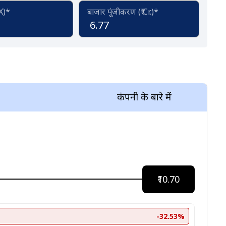
(X)*
बाजार पूंजीकरण (₹ Cr.)*
6.77
कंपनी के बारे में
₹10.70
-32.53%