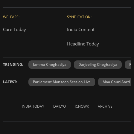
WELFARE:
SYNDICATION:
Care Today
India Content
Headline Today
TRENDING:
Jammu Choghadiya
Darjeeling Choghadiya
Ra
LATEST:
Parliament Monsoon Session Live
Maa Gauri Aarti
INDIA TODAY
DAILYO
ICHOWK
ARCHIVE