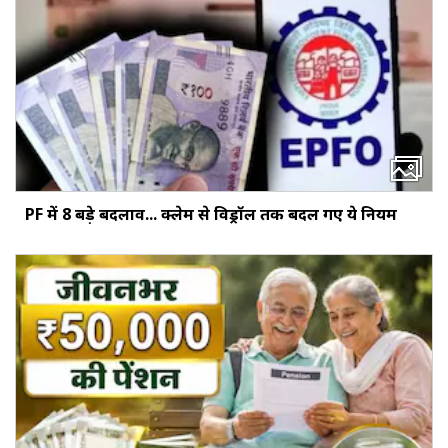
PF में 8 बड़े बदलाव... क्‍लेम से विड्रॉल तक बदल गए ये नियम