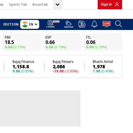
ak
Sports Tak
KisanTak
Sign In
IN
EDITION