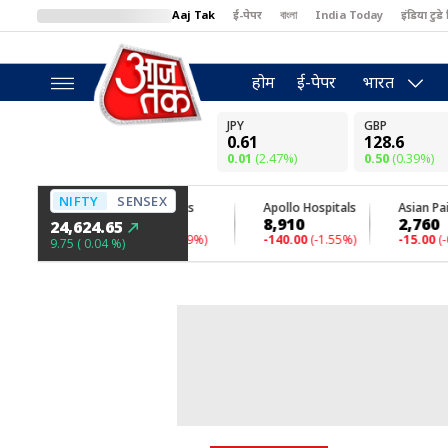
Aaj Tak
ई-पेपर
বাংলা
India Today
इंडिया टुडे 
MumbaiTak
BT Bazaar
Cosmopolitan
Harper's Bazaar
North
होम
ई-पेपर
भारत