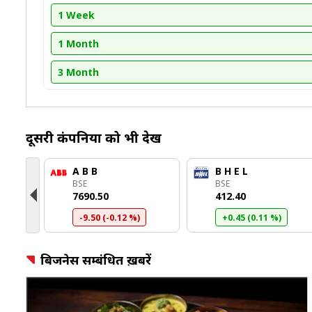
1 Week
1 Month
3 Month
दूसरी कंपनियों को भी देखें
A B B
B H E L
BSE
BSE
₹7690.50
₹412.40
%)
-9.50 (-0.12 %)
+0.45 (0.11 %)
बिजनेस सम्बंधित ख़बरें