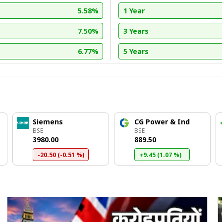
5.58%
1 Year
7.50%
3 Years
6.77%
5 Years
Siemens
CG Power & Ind
BSE
BSE
₹3980.00
₹889.50
-20.50 (-0.51 %)
+9.45 (1.07 %)