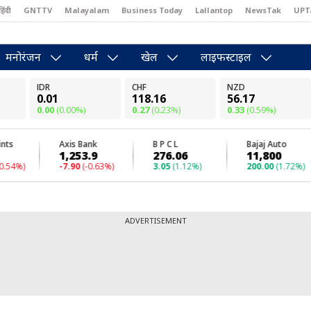
हिंदी
GNTTV
Malayalam
Business Today
Lallantop
NewsTak
UPT
east
Brides Today
Reader’s Digest
Astro Tak
Pakwan Gali
मनोरंजन
धर्म
खेल
लाइफस्टाइल
ADVERTISEMENT