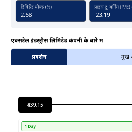
डिविडेंड यील्ड (%)
प्राइस टू अर्निंग (P/E)
2.68
23.19
एक्सटेल इंडस्ट्रीस लिमिटेड कंपनी के बारे में
प्रदर्शन
प्रमुख
₹439.15
1 Day