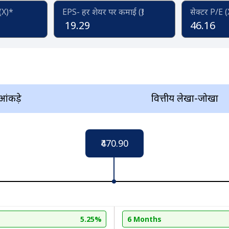
 (X)*
EPS- हर शेयर पर कमाई (₹)
सेक्टर P/E 
19.29
46.16
 आंकड़े
वित्तीय लेखा-जोखा
₹470.90
5.25%
6 Months