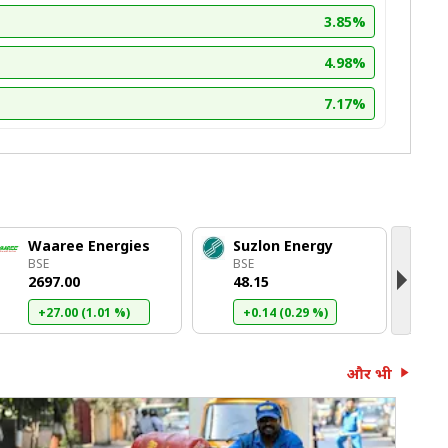
3.85%
4.98%
7.17%
Waaree Energies
Suzlon Energy
A
BSE
BSE
B
₹2697.00
₹48.15
₹
+27.00 (1.01 %)
+0.14 (0.29 %)
और भी