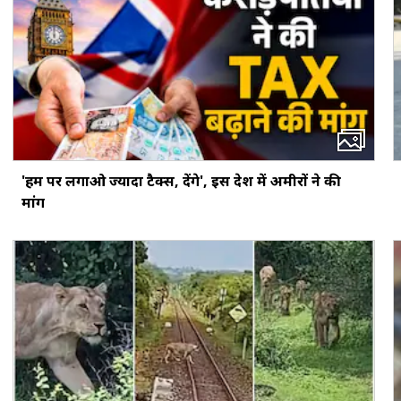
'हम पर लगाओ ज्यादा टैक्स, देंगे', इस देश में अमीरों ने की
मांग