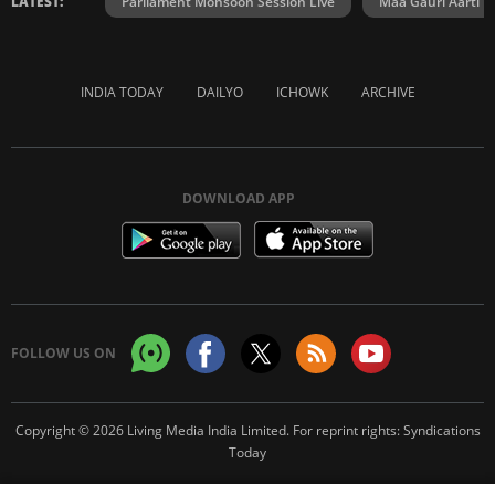
LATEST:
Parliament Monsoon Session Live
Maa Gauri Aarti
INDIA TODAY
DAILYO
ICHOWK
ARCHIVE
DOWNLOAD APP
FOLLOW US ON
Copyright © 2026 Living Media India Limited. For reprint rights:
Syndications
Today