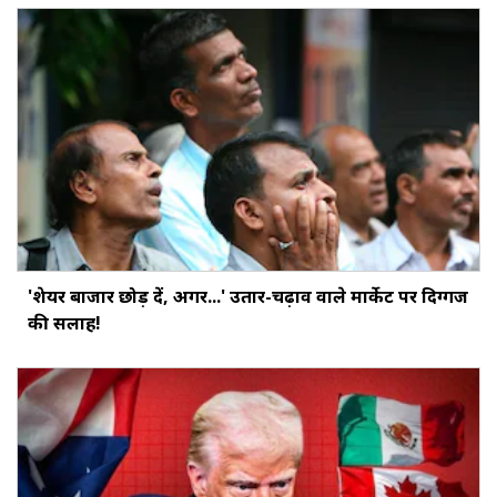
'शेयर बाजार छोड़ दें, अगर...' उतार-चढ़ाव वाले मार्केट पर दिग्‍गज
की सलाह!