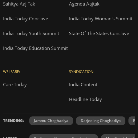
Sahitya Aaj Tak
Agenda Aajtak
India Today Conclave
India Today Woman's Summit
India Today Youth Summit
State Of The States Conclave
India Today Education Summit
WELFARE:
SYNDICATION:
Care Today
India Content
Headline Today
TRENDING:
Jammu Choghadiya
Darjeeling Choghadiya
Ra