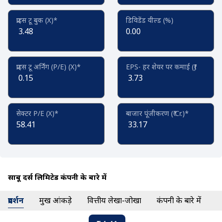
प्राइस टू बुक (X)*
डिविडेंड यील्ड (%)
3.48
0.00
प्राइस टू अर्निंग (P/E) (X)*
EPS- हर शेयर पर कमाई (₹)
0.15
3.73
सेक्टर P/E (X)*
बाजार पूंजीकरण (₹ Cr.)*
58.41
33.17
साबू ब्रदर्स लिमिटेड कंपनी के बारे में
प्रदर्शन
प्रमुख आंकड़े
वित्तीय लेखा-जोखा
कंपनी के बारे में