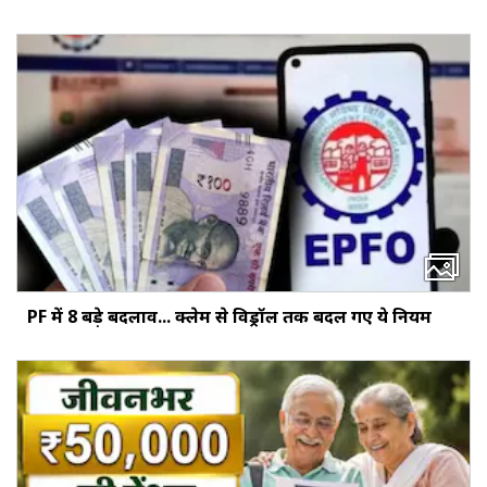
PF में 8 बड़े बदलाव... क्‍लेम से विड्रॉल तक बदल गए ये नियम