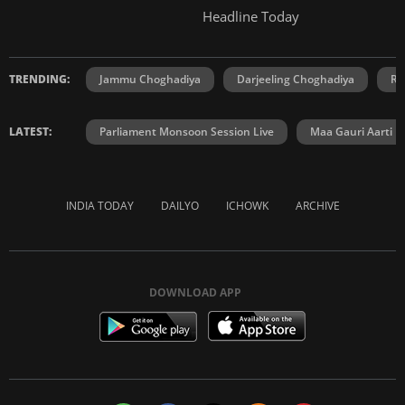
Headline Today
TRENDING:
Jammu Choghadiya
Darjeeling Choghadiya
Ra
LATEST:
Parliament Monsoon Session Live
Maa Gauri Aarti
INDIA TODAY
DAILYO
ICHOWK
ARCHIVE
DOWNLOAD APP