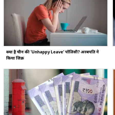
क्या है चीन की 'Unhappy Leave' पॉलिसी? अरबपति ने
किया जिक्र