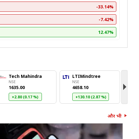
-33.14%
-7.42%
12.47%
Tech Mahindra
LTIMindtree
O
NSE
NSE
N
₹1635.00
₹4658.10
₹
+2.80 (0.17 %)
+130.10 (2.87 %)
और भी