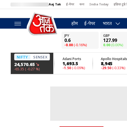
Aaj Tak
ई-पेपर
বাংলা
India Today
इंडिया टुडे 
MumbaiTak
BT Bazaar
Cosmopolitan
Harper's Bazaar
North
होम
ई-पेपर
भारत