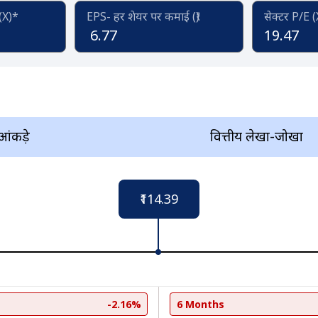
 (X)*
EPS- हर शेयर पर कमाई (₹)
सेक्टर P/E 
6.77
19.47
 आंकड़े
वित्तीय लेखा-जोखा
₹114.39
-2.16%
6 Months