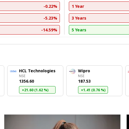
-0.22%
1 Year
-5.23%
3 Years
-14.59%
5 Years
HCL Technologies
Wipro
NSE
NSE
₹1356.60
₹187.53
+21.60 (1.62 %)
+1.41 (0.76 %)