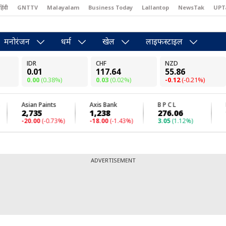
हिंदी
GNTTV
Malayalam
Business Today
Lallantop
NewsTak
UPT
east
Brides Today
Reader’s Digest
Astro Tak
Pakwan Gali
मनोरंजन
धर्म
खेल
लाइफस्टाइल
ADVERTISEMENT