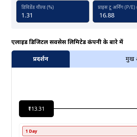
डिविडेंड यील्ड (%)
प्राइस टू अर्निंग (P/E)
1.31
16.88
एलाइड डिजिटल सर्विसेस लिमिटेड कंपनी के बारे में
प्रदर्शन
प्रमुख
₹113.31
1 Day