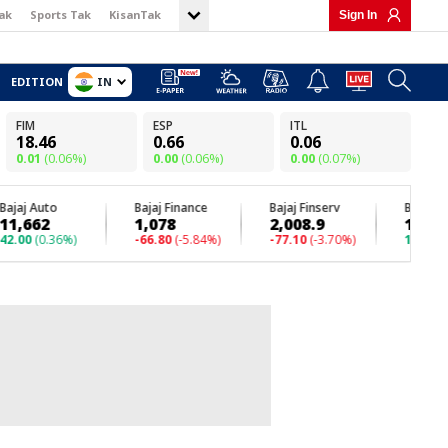
ak
Sports Tak
KisanTak
Sign In
IN
EDITION