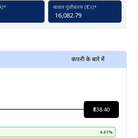
(X)*
बाजार पूंजीकरण (₹ Cr.)*
16,082.79
कंपनी के बारे में
₹838.40
4.61%