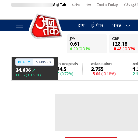
Aaj Tak
ई-पेपर
বাংলা
India Today
इंडिया टुडे 
MumbaiTak
BT Bazaar
Cosmopolitan
Harper's Bazaar
North
होम
ई-पेपर
भारत