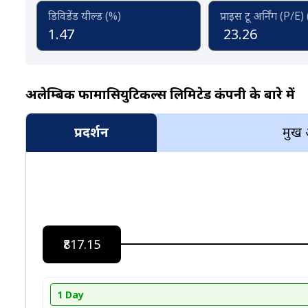
डिविडेंड यील्ड (%)
प्राइस टू अर्निंग (P/E)
1.47
23.26
अलेम्बिक फार्मासियुटिकल्स लिमिटेड कंपनी के बारे में
प्रदर्शन
प्रमुख
₹817.15
1 Day