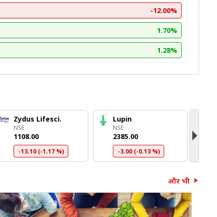
-12.00%
1.70%
1.28%
Zydus Lifesci.
Lupin
M
NSE
NSE
N
₹1108.00
₹2385.00
₹
-13.10 (-1.17 %)
-3.00 (-0.13 %)
और भी