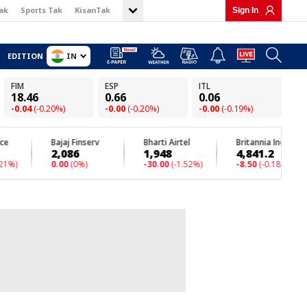
ak
Sports Tak
KisanTak
Sign In
IN
EDITION