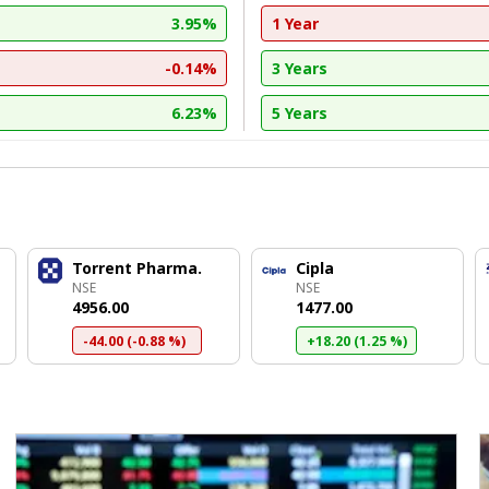
3.95%
1 Year
-0.14%
3 Years
6.23%
5 Years
Torrent Pharma.
Cipla
NSE
NSE
₹4956.00
₹1477.00
-44.00 (-0.88 %)
+18.20 (1.25 %)