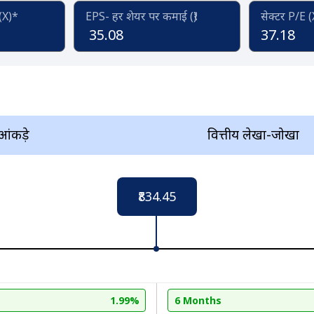
 (X)*
EPS- हर शेयर पर कमाई (₹)
सेक्टर P/E 
35.08
37.18
 आंकड़े
वित्तीय लेखा-जोखा
₹834.45
1.99%
6 Months