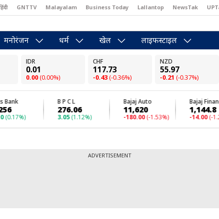
हिंदी
GNTTV
Malayalam
Business Today
Lallantop
NewsTak
UPT
east
Brides Today
Reader’s Digest
Astro Tak
Pakwan Gali
मनोरंजन
धर्म
खेल
लाइफस्टाइल
ADVERTISEMENT