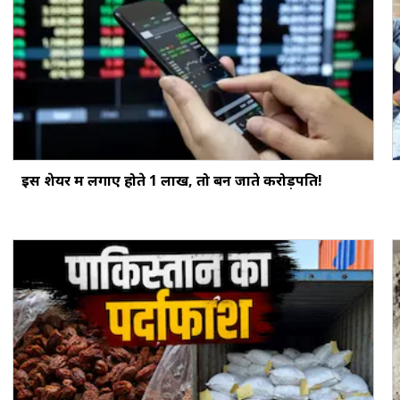
इस शेयर में लगाए होते ₹1 लाख, तो बन जाते करोड़पति!