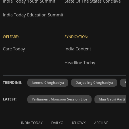
India Today Youth Summit
State Of The States Conclave
India Today Education Summit
WELFARE:
SYNDICATION:
Care Today
India Content
Headline Today
TRENDING:
Jammu Choghadiya
Darjeeling Choghadiya
Ra
LATEST:
Parliament Monsoon Session Live
Maa Gauri Aarti
INDIA TODAY
DAILYO
ICHOWK
ARCHIVE