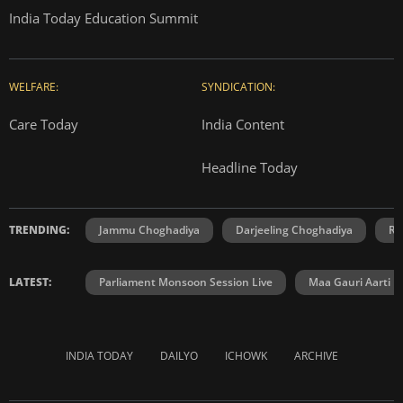
India Today Education Summit
WELFARE:
SYNDICATION:
Care Today
India Content
Headline Today
TRENDING:
Jammu Choghadiya
Darjeeling Choghadiya
Ra
LATEST:
Parliament Monsoon Session Live
Maa Gauri Aarti
INDIA TODAY
DAILYO
ICHOWK
ARCHIVE