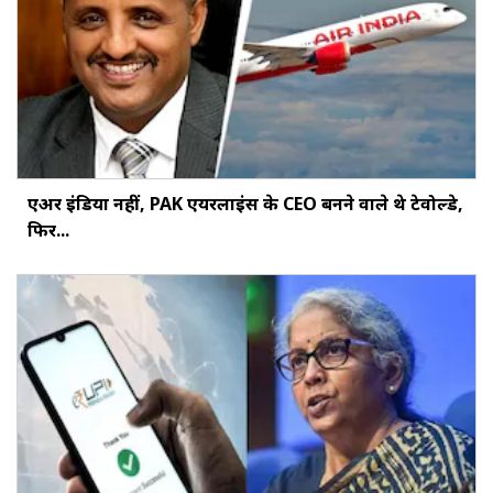
एअर इंडिया नहीं, PAK एयरलाइंस के CEO बनने वाले थे टेवोल्डे,
फिर...