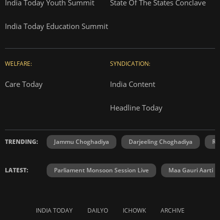
India Today Youth Summit
State Of The States Conclave
India Today Education Summit
WELFARE:
SYNDICATION:
Care Today
India Content
Headline Today
TRENDING:
Jammu Choghadiya
Darjeeling Choghadiya
Ra
LATEST:
Parliament Monsoon Session Live
Maa Gauri Aarti
INDIA TODAY
DAILYO
ICHOWK
ARCHIVE