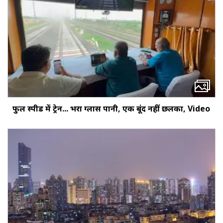
फुल स्पीड में ट्रेन... भरा ग्लास पानी, एक बूंद नहीं छलका, Video