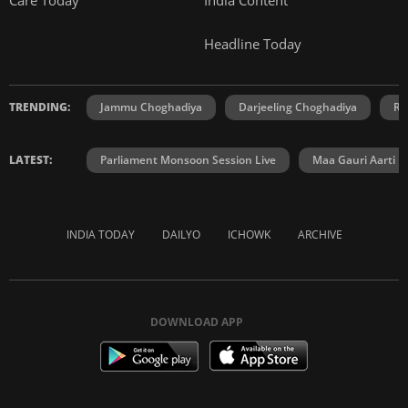
Headline Today
TRENDING:
Jammu Choghadiya
Darjeeling Choghadiya
Ra
LATEST:
Parliament Monsoon Session Live
Maa Gauri Aarti
INDIA TODAY
DAILYO
ICHOWK
ARCHIVE
DOWNLOAD APP