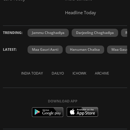
Headline Today
TRENDING:
Jammu Choghadiya
Darjeeling Choghadiya
Ra
LATEST:
Maa Gauri Aarti
Hanuman Chalisa
Maa Gauri 
INDIA TODAY
DAILYO
ICHOWK
ARCHIVE
DOWNLOAD APP