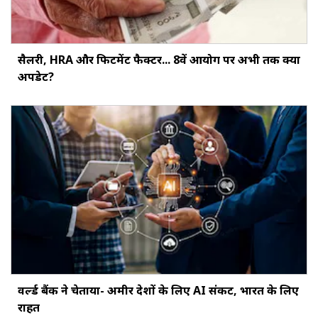
सैलरी, HRA और फिटमेंट फैक्‍टर... 8वें आयोग पर अभी तक क्‍या
अपडेट?
वर्ल्ड बैंक ने चेताया- अमीर देशों के लिए AI संकट, भारत के लिए
राहत