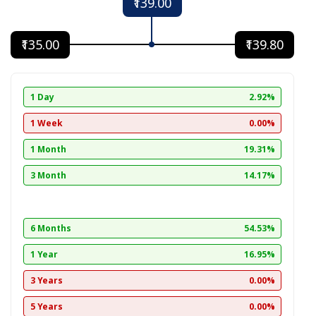
₹139.00
₹135.00
₹139.80
1 Day
2.92%
1 Week
0.00%
1 Month
19.31%
3 Month
14.17%
6 Months
54.53%
1 Year
16.95%
3 Years
0.00%
5 Years
0.00%