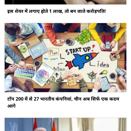
इस शेयर में लगाए होते ₹1 लाख, तो बन जाते करोड़पति!
टॉप 200 में से 27 भारतीय कंपनियां, चीन अब सिर्फ एक कदम
आगे