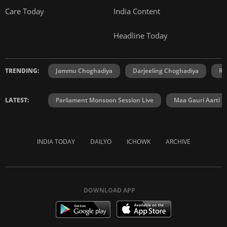
Care Today
India Content
Headline Today
TRENDING:
Jammu Choghadiya
Darjeeling Choghadiya
Ra
LATEST:
Parliament Monsoon Session Live
Maa Gauri Aarti
INDIA TODAY
DAILYO
ICHOWK
ARCHIVE
DOWNLOAD APP