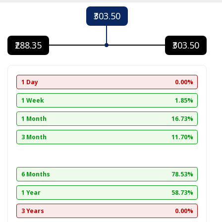
₹303.50
₹288.35
₹303.50
1 Day
0.00%
1 Week
1.85%
1 Month
16.73%
3 Month
11.70%
6 Months
78.53%
1 Year
58.73%
3 Years
0.00%