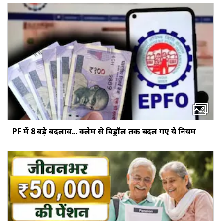
PF में 8 बड़े बदलाव... क्‍लेम से विड्रॉल तक बदल गए ये नियम