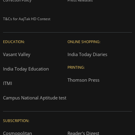
Correction Policy
Press Releases
T&Cs for AajTak HD Contest
EDUCATION:
ONLINE SHOPPING:
Vasant Valley
India Today Diaries
PRINTING:
India Today Education
Thomson Press
ITMI
Campus National Aptitude test
SUBSCRIPTION:
Cosmopolitan
Reader's Digest