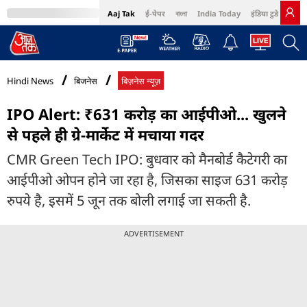
Aaj Tak
ई-पेपर
বাংলা
India Today
इंडिया टुडे हिंदी
MumbaiTak
BT Bazaar
Cosmopolitan
Harper's Bazaar
Northeast
Bri
Hindi News
बिजनेस
बिज़नेस न्यूज़
IPO Alert: ₹631 करोड़ का आईपीओ... खुलने
से पहले ही ग्रे-मार्केट में मचाया गदर
CMR Green Tech IPO: बुधवार को मैनबोर्ड कैटेगरी का
आईपीओ ओपन होने जा रहा है, जिसका साइज 631 करोड़
रुपये है, इसमें 5 जून तक बोली लगाई जा सकती है.
ADVERTISEMENT