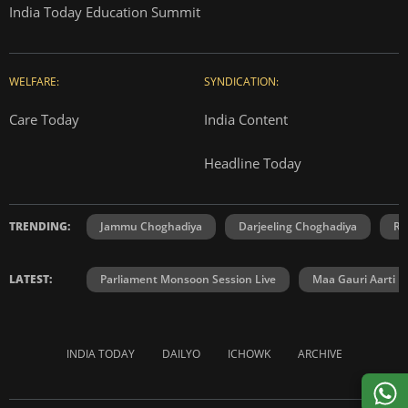
India Today Education Summit
WELFARE:
SYNDICATION:
Care Today
India Content
Headline Today
TRENDING:
Jammu Choghadiya
Darjeeling Choghadiya
Ra
LATEST:
Parliament Monsoon Session Live
Maa Gauri Aarti
INDIA TODAY
DAILYO
ICHOWK
ARCHIVE