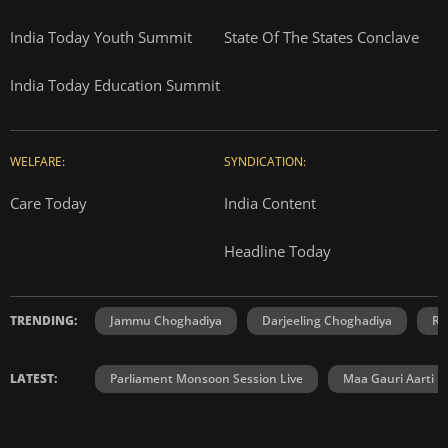
India Today Youth Summit
State Of The States Conclave
India Today Education Summit
WELFARE:
SYNDICATION:
Care Today
India Content
Headline Today
TRENDING:
Jammu Choghadiya
Darjeeling Choghadiya
Ra
LATEST:
Parliament Monsoon Session Live
Maa Gauri Aarti