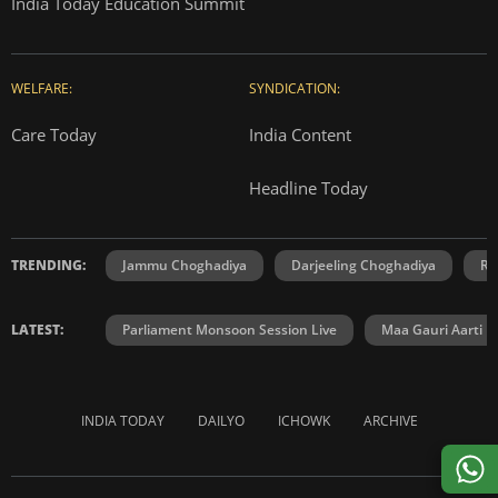
India Today Education Summit
WELFARE:
SYNDICATION:
Care Today
India Content
Headline Today
TRENDING:
Jammu Choghadiya
Darjeeling Choghadiya
Ra
LATEST:
Parliament Monsoon Session Live
Maa Gauri Aarti
INDIA TODAY
DAILYO
ICHOWK
ARCHIVE