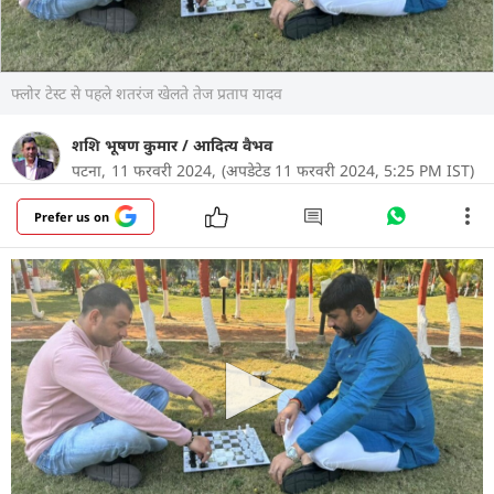
फ्लोर टेस्ट से पहले शतरंज खेलते तेज प्रताप यादव
शशि भूषण कुमार
/
आदित्य वैभव
पटना,
11 फरवरी 2024,
(अपडेटेड 11 फरवरी 2024, 5:25 PM IST)
Prefer us on
बिहार में कल नीतीश सरकार को फ्लोर टेस्ट से गुजरना होगा.
इसमें अब 24 घंटे से भी कम समय बचा है. वहीं, बहुमत
परीक्षण से पहले RJD का कहना है कि कल के दिन का पूरे
बिहार को इंतजार है. कल खेला होगा. तेजस्वी यादव के
सरकारी आवास में सभी 79 विधायक मौजूद हैं. आरजेडी का
कहना है कि महागठबंधन पूरी तरह से एकजुट है. वहीं, कांग्रेस