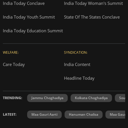
India Today Conclave
India Today Woman's Summit
India Today Youth Summit
State Of The States Conclave
India Today Education Summit
WELFARE:
SYNDICATION:
Care Today
India Content
Headline Today
TRENDING:
Jammu Choghadiya
Kolkata Choghadiya
Sout
LATEST:
Maa Gauri Aarti
Hanuman Chalisa
Maa Gauri 