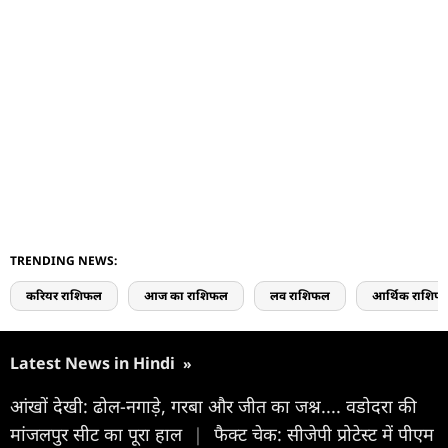
TRENDING NEWS:
करियर राशिफल
आज का राशिफल
लव राशिफल
आर्थिक राशिफ
Latest News in Hindi
»
आंखों देखी: ढोल-नगाड़े, गरबा और जीत का जश्न.... वडोदरा की
मांजलपुर सीट का पूरा हाल
|
फैक्ट चेक: सीजेपी प्रोटेस्ट में पीएम