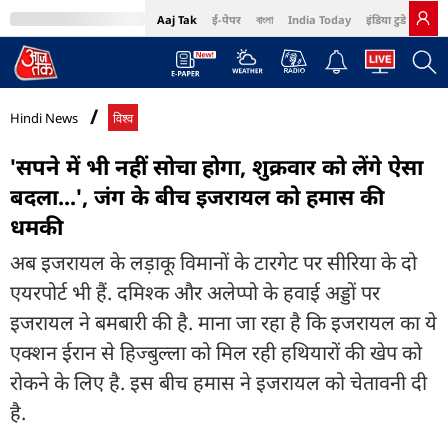
Aaj Tak
ई-पेपर
বাংলা
India Today
इंडिया टुडे हिंदी
MumbaiTak
BT Bazaar
Cosmopolitan
Harper's Bazaar
Northeast
Bri
Hindi News
विश्व
'सपने में भी नहीं सोचा होगा, शुक्रवार को लेंगे ऐसा
बदला...', जंग के बीच इजरायल को हमास की
धमकी
अब इजरायल के लड़ाकू विमानों के टारगेट पर सीरिया के दो
एयरपोर्ट भी हैं. दमिश्क और अलेप्पो के हवाई अड्डों पर
इजरायल ने बमबारी की है. माना जा रहा है कि इजरायल का ये
एक्शन ईरान से हिज्बुल्ला को मिल रही हथियारों की खेप को
रोकने के लिए है. इस बीच हमास ने इजरायल को चेतावनी दी
है.