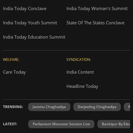
India Today Conclave
India Today Woman's Summit
India Today Youth Summit
State Of The States Conclave
India Today Education Summit
WELFARE:
SYNDICATION:
Care Today
India Content
Headline Today
TRENDING:
Jammu Choghadiya
Darjeeling Choghadiya
Ra
LATEST:
Parliament Monsoon Session Live
Bankipur By Elect