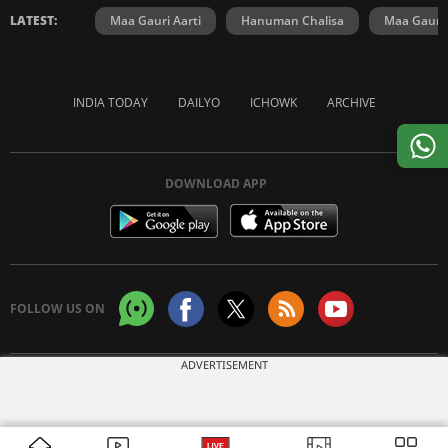
LATEST:
Maa Gauri Aarti
Hanuman Chalisa
Maa Gauri 
INDIA TODAY
DAILYO
ICHOWK
ARCHIVE
DOWNLOAD APP
FOLLOW US ON
ADVERTISEMENT
Copyright © 2026 Living Media India Limited. For reprint rights:
Syndications
Today