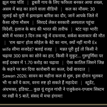
झूल गया पति!
|
डूबती गाय के लिए फरिश्ता बनकर आया शख्स,
असम में बाढ़ का डराने वाला वीडियो
|
कल का मौसम: 30
जुलाई को यूपी में झमाझम बारिश का दौर, जानें आपके जिले में
कैसा रहेगा मौसम
|
सिरदर्द लेकर सरकारी अस्पताल पहुंचा
विदेशी, इलाज के बाद की भारत की तारीफ
|
स्टंट पड़ा भारी!
बोरी में भरकर 3 दिन तक गड्ढे में दफनाया, सर्कस कलाकार की मौत
|
'राम खान' होता सोहेल के बेटे का नाम, क्यों नहीं मानी Ex
wife सीमा सजदेह? बताई वजह
|
मन्नत पूरी हुई तो किसी ने
चढ़ाया 300 ग्राम का सोने का हार, किसी ने मुकुट... गुरुपूर्णिमा पर
साईं दरबार में 1.70 करोड़ का चढ़ावा
|
ऐसा काति‍ल ज‍िसने जिन्न
के कहने पर कर द‍ि‍या कारोबारी का कत्ल, देखें वारदात
|
Sawan 2026: सावन का महीना कल से शुरू, इस दौरान भूलकर
भी ना करें ये काम, वरना रुष्ट हो सकते हैं महादेव!
|
स्टूडेंट,
अंधभक्त, इड‍ियट... कुछ यूं राहुल गांधी ने एजुकेशन-एग्जाम स‍िस्टम
पर रखीं ये 5 बातें, संसद में मचा हंगामा!