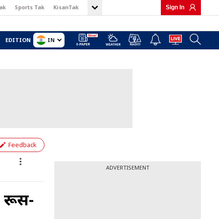
ak
Sports Tak
KisanTak
Sign In
IN
EDITION
Feedback
ADVERTISEMENT
. रूस-