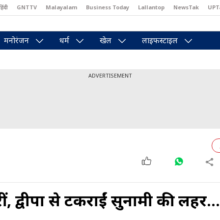
हिंदी
GNTTV
Malayalam
Business Today
Lallantop
NewsTak
UPT
east
Brides Today
Reader’s Digest
Astro Tak
Pakwan Gali
मनोरंजन
धर्म
खेल
लाइफस्टाइल
ADVERTISEMENT
द्वीपों से टकराईं सुनामी की लहरें..