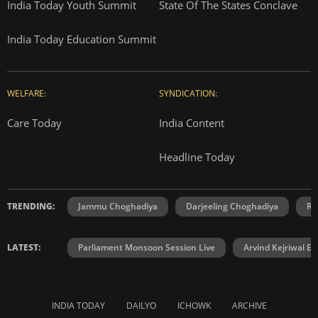
India Today Youth Summit
State Of The States Conclave
India Today Education Summit
WELFARE:
SYNDICATION:
Care Today
India Content
Headline Today
TRENDING:
Jammu Choghadiya
Darjeeling Choghadiya
Ra
LATEST:
Parliament Monsoon Session Live
Arvind Kejriwal E2
INDIA TODAY
DAILYO
ICHOWK
ARCHIVE