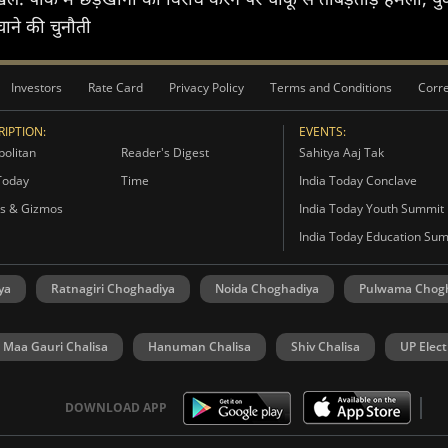
ाने की चुनौती
Investors
Rate Card
Privacy Policy
Terms and Conditions
Corre
IPTION:
EVENTS:
olitan
Reader's Digest
Sahitya Aaj Tak
Today
Time
India Today Conclave
s & Gizmos
India Today Youth Summit
India Today Education Su
ya
Ratnagiri Choghadiya
Noida Choghadiya
Pulwama Chog
Maa Gauri Chalisa
Hanuman Chalisa
Shiv Chalisa
UP Elect
DOWNLOAD APP