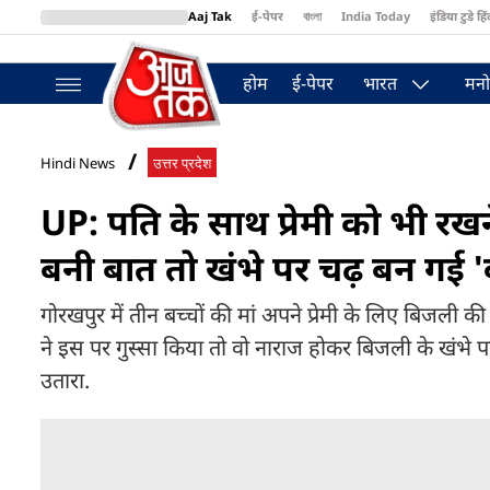
Aaj Tak
ई-पेपर
বাংলা
India Today
इंडिया टुडे हिं
MumbaiTak
BT Bazaar
Cosmopolitan
Harper's Bazaar
Northea
होम
ई-पेपर
भारत
मनो
Hindi News
उत्तर प्रदेश
UP: पति के साथ प्रेमी को भी रखने
बनी बात तो खंभे पर चढ़ बन गई '
गोरखपुर में तीन बच्चों की मां अपने प्रेमी के लिए बिजली 
ने इस पर गुस्सा किया तो वो नाराज होकर बिजली के खंभे 
उतारा.