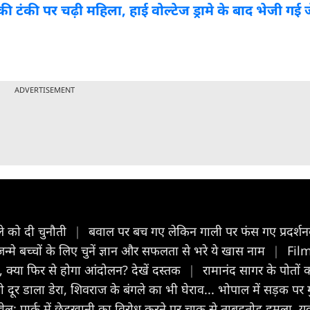
की टंकी पर चढ़ी महिला, हाई वोल्टेज ड्रामे के बाद भेजी गई 
ADVERTISEMENT
ले को दी चुनौती
|
बवाल पर बच गए लेकिन गाली पर फंस गए प्रदर्शनका
 जन्मे बच्चों के लिए चुनें ज्ञान और सफलता से भरे ये खास नाम
|
Film 
, क्या फिर से होगा आंदोलन? देखें दस्तक
|
रामानंद सागर के पोतों का 
ी दूर डाला डेरा, शिवराज के बंगले का भी घेराव... भोपाल में सड़क पर
ी खेल: पार्क में छेड़खानी का विरोध करने पर चाकू से ताबड़तोड़ हमला,