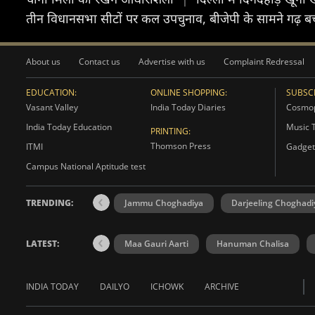
तीन विधानसभा सीटों पर कल उपचुनाव, बीजेपी के सामने गढ़ बच
About us
Contact us
Advertise with us
Complaint Redressal
EDUCATION:
ONLINE SHOPPING:
SUBSCR
Vasant Valley
India Today Diaries
Cosmop
India Today Education
Music 
PRINTING:
Thomson Press
ITMI
Gadget
Campus National Aptitude test
TRENDING:
Jammu Choghadiya
Darjeeling Choghadi
LATEST:
Maa Gauri Aarti
Hanuman Chalisa
INDIA TODAY
DAILYO
ICHOWK
ARCHIVE