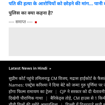
पति की हत्या के आरोपियों को छोड़ने की मांग... पानी 
पुलिस का क्या कहना है?
---- समाप्त ----
Latest News in Hindi
»
सुप्रीम कोर्ट पहुंचे तमिलनाडु CM विजय, मद्रास हाईकोर्ट के फैस
Names: एक्ट्रेस करिश्मा ने दिया बेटे को जन्म! गुरु पूर्णिमा पर
होगा फिल्म रामायण का ट्रेलर
|
CJP ने सरकार को दी चेतावनी
दिखेगी पौराणिक गाथा
|
बैरिकेड्स तोड़े, CM हाउस से 1 किम
चीनी मिलों की रखेंगे आधारशिला
|
दिल्ली में दिनदहाड़े खून