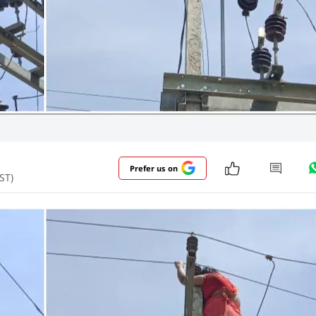
Prefer us on
IST)
ा, लेकिन गोरखपुर में 'बसंती' अपने 'वीरू' के लिए बिजली के खंभ
 की मां है. उसकी पति से मांग थी कि वो अपने प्रेमी को घर में 
और पढ़ें