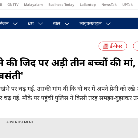
दी
GNTTV
Malayalam
Business Today
Lallantop
NewsTak
UPTak
st
Brides Today
Reader’s Digest
Astro Tak
Pakwan Gali
रंजन
धर्म
खेल
लाइफस्टाइल
 की जिद पर अड़ी तीन बच्चों की मां, 
बसंती'
की खंभे पर चढ़ गई. उसकी मांग थी कि वो घर में अपने प्रेमी को र
पर चढ़ गई. मौके पर पहुंची पुलिस ने किसी तरह समझा-बुझाकर उस
ADVERTISEMENT