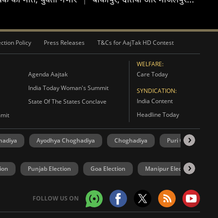
ction Policy
Press Releases
T&Cs for AajTak HD Contest
WELFARE:
Agenda Aajtak
Care Today
India Today Woman's Summit
SYNDICATION:
India Content
State Of The States Conclave
Headline Today
mmit
hadiya
Ayodhya Choghadiya
Choghadiya
Puri Choghadiya
ion
Punjab Election
Goa Election
Manipur Election
U
FOLLOW US ON