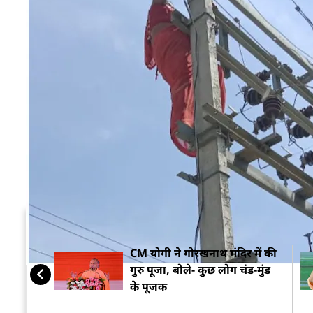
यह मामला
गोरखपुर
के पिपराइच थाना इलाके का है, जहां
चढ़ गई. उसके बाद वहां हाई वोल्टेज ड्रामा शुरू हुआ. देख
शख्स से प्यार हो गया, जब पति ने इसका विरोध किया तो
केवीए के हाईटेंशन तार को कसकर पकड़ लिया. गनीमत रही
इसकी सूचना पर पुलिस मौके पर पहुंच गई और किसी तरह
प्रेमी को घर में रखने की जिद कर रही थी महिला
सम्बंधित ख़बरें
CM योगी ने गोरखनाथ मंदिर में की
गुरु पूजा, बोले- कुछ लोग चंड-मुंड
के पूजक