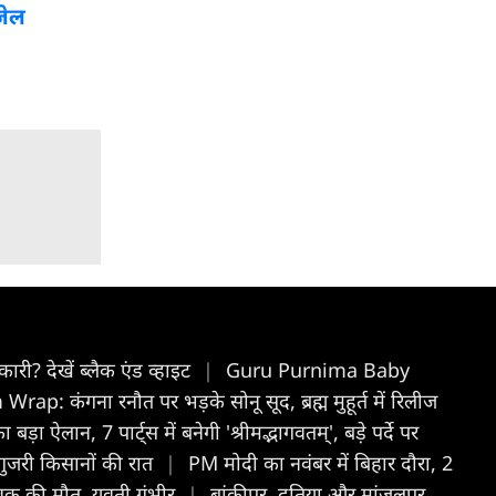
जेल
री? देखें ब्लैक एंड व्हाइट
|
Guru Purnima Baby
Wrap: कंगना रनौत पर भड़के सोनू सूद, ब्रह्म मुहूर्त में रिलीज
बड़ा ऐलान, 7 पार्ट्स में बनेगी 'श्रीमद्भागवतम्', बड़े पर्दे पर
 गुजरी किसानों की रात
|
PM मोदी का नवंबर में बिहार दौरा, 2
 युवक की मौत, युवती गंभीर
|
बांकीपुर, दतिया और मांजलपुर...