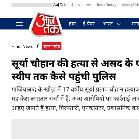
Aaj Tak
ई-पेपर
বাংলা
India Today
इंडिया टुडे हिं
MumbaiTak
BT Bazaar
Cosmopolitan
Harper's Bazaar
Northea
होम
ई-पेपर
भारत
मनो
Hindi News
उत्तर प्रदेश
सूर्या चौहान की हत्या से असद 
स्वीप तक कैसे पहुंची पुलिस
गाजियाबाद के खोड़ा में 17 वर्षीय सूर्या प्रताप चौहान ह
यह केस लगातार चर्चा में है. अन्य आरोपियों पर कार्रवाई 
आइए जानते हैं हत्या, गिरफ्तारी, एनकाउंटर, प्रशासनिक क