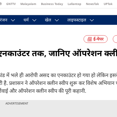
दी
GNTTV
Malayalam
Business Today
Lallantop
NewsTak
UPTak
st
Brides Today
Reader’s Digest
Astro Tak
Pakwan Gali
रंजन
धर्म
खेल
लाइफस्टाइल
के एनकाउंटर तक, जानिए ऑपरेशन क्ल
त्याकांड में भले ही आरोपी असद का एनकाउंटर हो गया हो लेकिन इस
जारी है. प्रशासन ने ऑपरेशन क्लीन स्वीप शुरू कर विशेष अभियान 
ार्रवाई और ऑपरेशन क्लीन स्वीप की पूरी कहानी.
ADVERTISEMENT