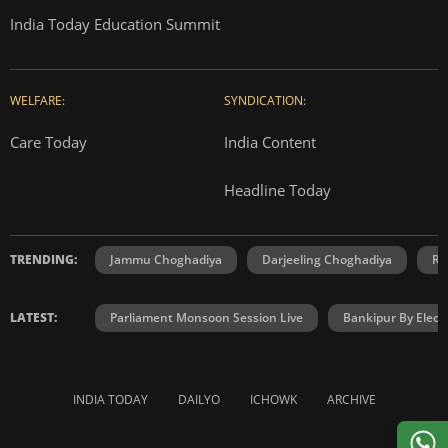
India Today Education Summit
WELFARE:
SYNDICATION:
Care Today
India Content
Headline Today
TRENDING:
Jammu Choghadiya
Darjeeling Choghadiya
Ra
LATEST:
Parliament Monsoon Session Live
Bankipur By Elect
INDIA TODAY
DAILYO
ICHOWK
ARCHIVE