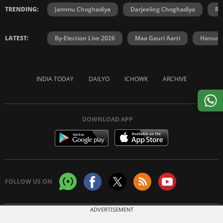
TRENDING:
Jammu Choghadiya
Darjeeling Choghadiya
Ra
LATEST:
By-Election Live 2026
Maa Gauri Aarti
Hanuma
INDIA TODAY
DAILYO
ICHOWK
ARCHIVE
DOWNLOAD APP
FOLLOW US ON
ADVERTISEMENT
Copyright © 2026 Living Media India Limited. For reprint rights:
Syndications