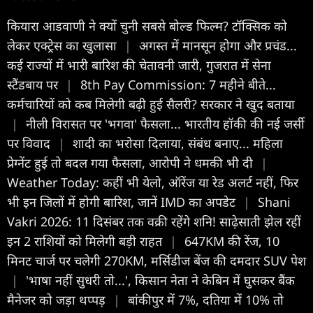
कियारा आडवाणी ने क्यों चुनी सबसे बोल्ड फिल्म? टॉक्सिक को
लेकर एक्ट्रेस का खुलासा
|
अगस्त में मानसून होगा और प्रचंड...
कई राज्यों में भारी बारिश की चेतावनी जारी, गुजरात में सेना
स्टैंडबाय पर
|
8th Pay Commission: 7 महीने बीते...
कर्मचारियों को कब मिलेगी बढ़ी हुई सैलरी? सरकार ने खुद बताया
|
नीली विरासत पर 'भगवा' फैसला... भारतीय हॉकी की नई जर्सी
पर विवाद
|
शादी का भरोसा दिलाया, संबंध बनाए... महिला
प्रेग्नेंट हुई तो बदल गया फैसला, आरोपी ने धमकी भी दी
|
Weather Today: कहीं भी येलो, ऑरेंज या रेड अलर्ट नहीं, फिर
भी इन जिलों में होगी बारिश, जानें IMD का अपडेट
|
Shani
Vakri 2026: 11 दिसंबर तक वक्री रहेंगे शनि! साढ़ेसाती झेल रहीं
इन 2 राशियों को मिलेगी बड़ी राहत
|
647KM की रेंज, 10
मिनट चार्ज पर चलेगी 270KM, मर्सिडीज बेंज की दमदार SUV पेश
|
'भाषा नहीं सुधरी तो...', किसान नेता ने केबिन में घुसकर बैंक
मैनेजर को जड़ा थप्पड़
|
बांकीपुर में 7%, दतिया में 10% तो