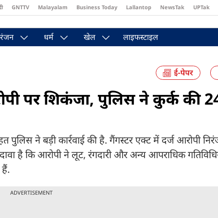
दी
GNTTV
Malayalam
Business Today
Lallantop
NewsTak
UPTak
st
Brides Today
Reader’s Digest
Astro Tak
रंजन
धर्म
खेल
लाइफस्टाइल
रोपी पर शिकंजा, पुलिस ने कुर्क की 
पुलिस ने बड़ी कार्रवाई की है. गैंगस्टर एक्ट में दर्ज आरोपी नि
 दावा है कि आरोपी ने लूट, रंगदारी और अन्य आपराधिक गतिविधि
ैं.
ADVERTISEMENT