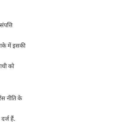
ंपत्ति
ाके में इसकी
राधी को
ंस नीति के
र्ज हैं.