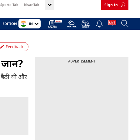
Sports Tak
KisanTak
Sign In
IN
EDITION
Feedback
ई जान?
ADVERTISEMENT
ं बैठी थी और