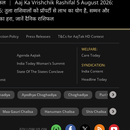
शिफल
|
Aaj Ka Vrishchik Rashifal 5 August 2026:
ला राशिवालों को प्रॉपर्टी से लाभ का योग है, सम्मन और
ा हरा, जानें दैनिक राशिफल
ction Policy
Press Releases
T&Cs for AajTak HD Contest
WELFARE:
Agenda Aajtak
Care Today
India Today Woman's Summit
SYNDICATION:
India Content
State Of The States Conclave
Headline Today
mmit
hadiya
Ayodhya Choghadiya
Choghadiya
Puri Choghadiya
Maa Gauri Chalisa
Hanuman Chalisa
Shiv Chalisa
UP Elec
FOLLOW US ON