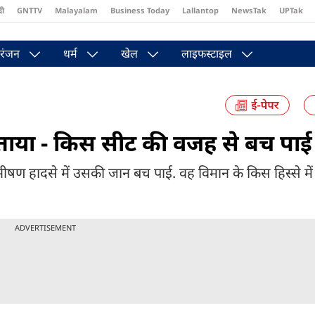
दी
GNTTV
Malayalam
Business Today
Lallantop
NewsTak
UPTak
st
Brides Today
Reader’s Digest
Astro Tak
Pakwan Gali
रंजन
धर्म
खेल
लाइफस्टाइल
. बताया - किस सीट की वजह से बच पा
े भीषण हादसे में उसकी जान बच पाई. वह विमान के किस हिस्से मे
ADVERTISEMENT