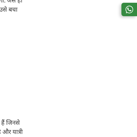
गी. जैसे ही
 उसे बचा
हैं जिनसे
ै और यात्री