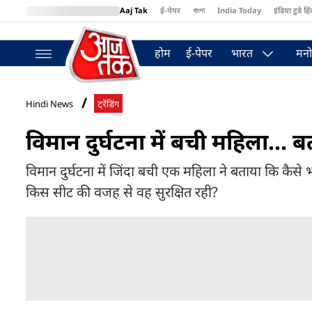
Aaj Tak
ई-पेपर
বাংলা
India Today
इंडिया टुडे हिं
MumbaiTak
BT Bazaar
Cosmopolitan
Harper's Bazaar
Northea
होम
ई-पेपर
भारत
मनो
Hindi News
ट्रेंडिंग
विमान दुर्घटना में बची महिला..
विमान दुर्घटना में जिंदा बची एक महिला ने बताया कि कैस
किस सीट की वजह से वह सुरक्षित रही?