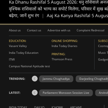
Ka Dhanu Rashifal 5 August 2026: धनु राशिवाले अनजान लोग
वृश्चिक राशिवालों को भाग्य का सपोर्ट मिलेगा, परिवार में सुख बढ
बढ़ेगा, जानें शुभ रंग
|
Aaj Ka Kanya Rashifal 5 August 202
About us
Contact us
Advertise with us
Complaint Redressal
EDUCATION:
ONLINE SHOPPING:
SUBSCR
Vasant Valley
India Today Diaries
Cosmop
India Today Education
Music 
PRINTING:
Thomson Press
ITMI
Gadget
Campus National Aptitude test
TRENDING:
Jammu Choghadiya
Darjeeling Choghadi
LATEST:
Parliament Monsoon Session Live
Arvind
INDIA TODAY
DAILYO
ICHOWK
ARCHIVE