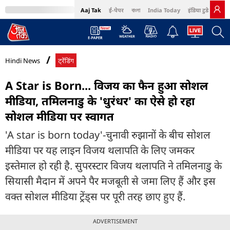
Aaj Tak
ई-पेपर
বাংলা
India Today
इंडिया टुडे हिंदी
MumbaiTak
BT Bazaar
Cosmopolitan
Harper's Bazaar
Northeast
Bri
Hindi News
ट्रेंडिंग
A Star is Born... विजय का फैन हुआ सोशल
मीडिया, तमिलनाडु के 'धुरंधर' का ऐसे हो रहा
सोशल मीडिया पर स्वागत
'A star is born today'-चुनावी रुझानों के बीच सोशल
मीडिया पर यह लाइन विजय थलापति के लिए जमकर
इस्तेमाल हो रही है. सुपरस्टार विजय थलापति ने तमिलनाडु के
सियासी मैदान में अपने पैर मजबूती से जमा लिए हैं और इस
वक्त सोशल मीडिया ट्रेंड्स पर पूरी तरह छाए हुए हैं.
ADVERTISEMENT