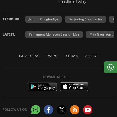
Headline Today
TRENDING:
Jammu Choghadiya
Darjeeling Choghadiya
Ra
LATEST:
Parliament Monsoon Session Live
Maa Gauri Aarti
INDIA TODAY
DAILYO
ICHOWK
ARCHIVE
DOWNLOAD APP
FOLLOW US ON