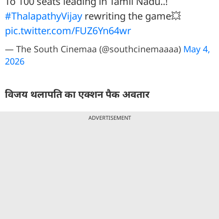
To 100 seats leading in Tamil Nadu..!
#ThalapathyVijay
rewriting the game💥
pic.twitter.com/FUZ6Yn64wr
— The South Cinemaa (@southcinemaaaa)
May 4,
2026
विजय थलापति का एक्शन पैक अवतार
ADVERTISEMENT