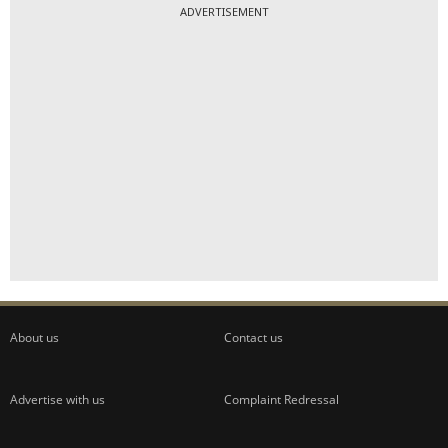
ADVERTISEMENT
About us
Contact us
Advertise with us
Complaint Redressal