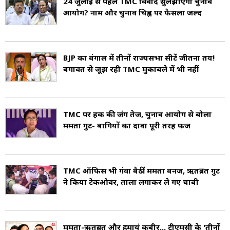
24 जुलाई से पहले TMC विवाद सुलझाएगा चुनाव
आयोग? नाम और चुनाव चिह्न पर फैसला जल्द
BJP का बंगाल में तीनों राज्यसभा सीटें जीतना तय!
बगावत से जूझ रही TMC मुकाबले में भी नहीं
TMC पर हक की जंग तेज, चुनाव आयोग से बोला
ममता गुट- बागियों का दावा पूरी तरह फर्जी
TMC ऑफिस भी गंवा बैठीं ममता बनर्जी, ऋतब्रत गुट
ने किया टेकओवर, ताला लगाकर ले गए चाबी
ममता-ऋतब्रत और हुमायूं कबीर... टीएमसी के 'तीनों