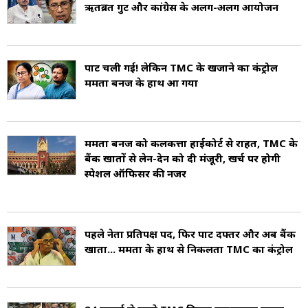
ऋतब्रत गुट और कांग्रेस के अलग-अलग आयोजन
का प्रदेश अध्यक्ष बनाया. 2024 में जवाहर सरकार के
इस्तीफे के बाद TMC ने उन्हें दोबारा राज्यसभा भेजा.
2026 के पश्चिम बंगाल विधानसभा चुनाव में वे उलुबेरिया
पार्टी चली गई! लेकिन TMC के खजाने का कंट्रोल
ममता बनर्जी के हाथ आ गया
पूर्व सीट से TMC के टिकट पर विधायक चुने गए, लेकिन
विधायक बनने के तुरंत बाद, दिल्ली के बंग भवन में
मुख्यमंत्री सुवेंदु अधिकारी से उनकी मुलाकात किया. इसके
ममता बनर्जी को कलकत्ता हाईकोर्ट से राहत, TMC के
बैंक खातों से लेन-देन को दी मंजूरी, खर्च पर होगी
बाद ही ममता बनर्जी ने उन्हें पार्टी से निष्कासित कर दिया
स्पेशल ऑफिसर की नजर
था. हालांकि, ऋतब्रत बनर्जी ने टीएमसी के विधायकों का
समर्थन हासिल करके पार्टी पर अपना कन्ट्रोल दिखाने की
पहले नेता प्रतिपक्ष पद, फिर पार्टी दफ्तर और अब बैंक
कोशिश की.
खाता... ममता के हाथ से निकलता TMC का कंट्रोल