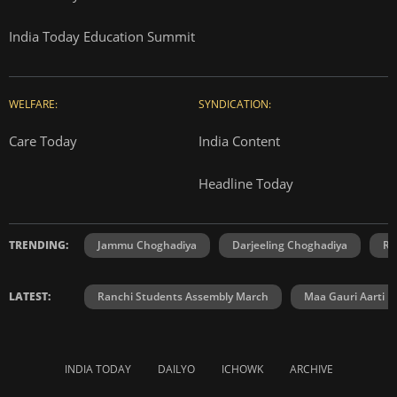
India Today Education Summit
WELFARE:
SYNDICATION:
Care Today
India Content
Headline Today
TRENDING:
Jammu Choghadiya
Darjeeling Choghadiya
Ra
LATEST:
Ranchi Students Assembly March
Maa Gauri Aarti
INDIA TODAY
DAILYO
ICHOWK
ARCHIVE