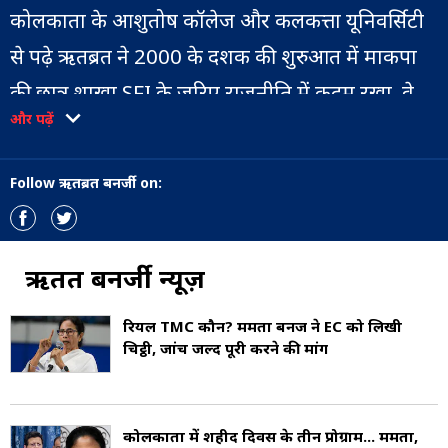
कोलकाता के आशुतोष कॉलेज और कलकत्ता यूनिवर्सिटी
से पढ़े ऋतब्रत ने 2000 के दशक की शुरुआत में माकपा
की छात्र शाखा SFI के जरिए राजनीति में कदम रखा. वे
और पढ़ें
लगभग 8 साल तक SFI के राष्ट्रीय महासचिव रहे और
वामपंथ के युवा नेता माने जाते थे. 2014 में महज 34
Follow ऋतब्रत बनर्जी on:
साल की उम्र में माकपा ने उन्हें राज्यसभा भेजा, हालांकि,
2017 में पार्टी की विचारधारा के विपरीत आलीशान
जीवनशैली और शीर्ष नेतृत्व के खिलाफ बयानबाजी के
ऋतब्रत बनर्जी न्यूज़
कारण उन्हें माकपा से निष्कासित कर दिया गया.
रियल TMC कौन? ममता बनर्जी ने EC को लिखी
चिट्ठी, जांच जल्द पूरी करने की मांग
माकपा से निकलने के बाद उन्होंने पाला बदला और ममता
बनर्जी को असली वामपंथी बताते हुए तृणमूल कांग्रेस का
दामन थाम लिया. टीएमसी ने उन्हें अपने ट्रेड यूनियन विंग
कोलकाता में शहीद दिवस के तीन प्रोग्राम... ममता,